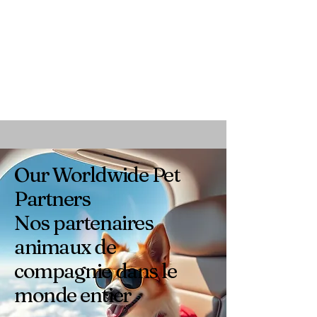
Our Worldwide Pet
Partners
Nos partenaires
animaux de
compagnie dans le
monde entier