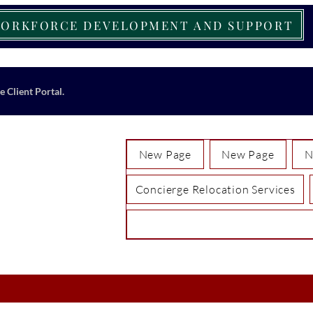
ORKFORCE DEVELOPMENT AND SUPPORT
e Client Portal.
New Page
New Page
N
Concierge Relocation Services