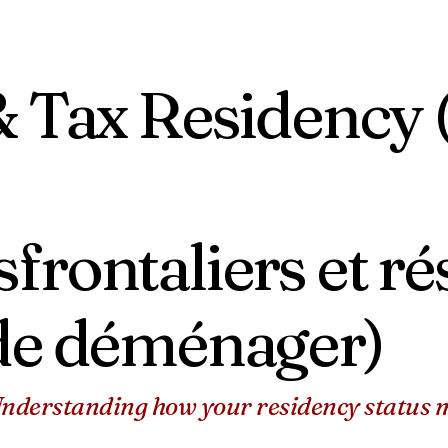
& Tax Residency
ontaliers et rés
t de déménager)
 Understanding how your residency status m