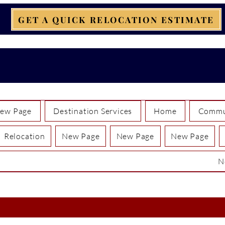
GET A QUICK RELOCATION ESTIMATE
ew Page
Destination Services
Home
Commun
Relocation
New Page
New Page
New Page
N