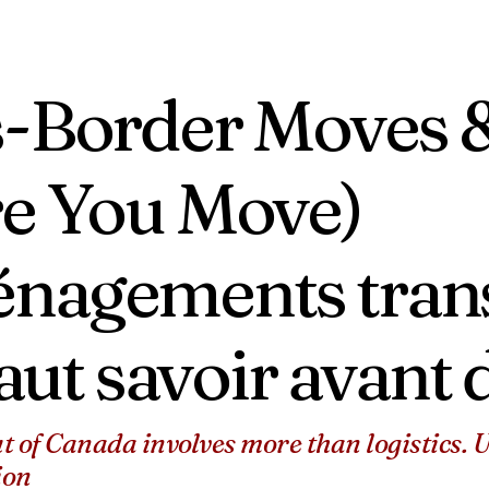
-Border Moves 
e You Move)
agements transfr
 faut savoir avan
t of Canada involves more than logistics.
ion