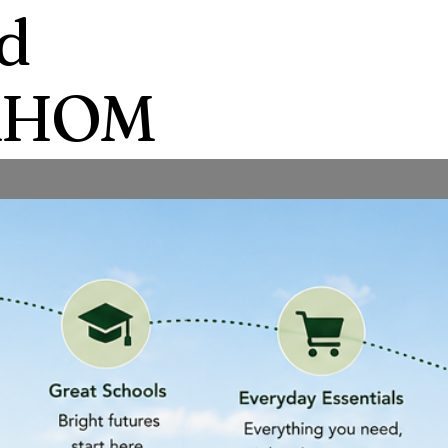
d
d’AHOM