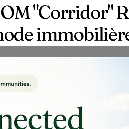
M "Corridor" Re
ode immobilièr