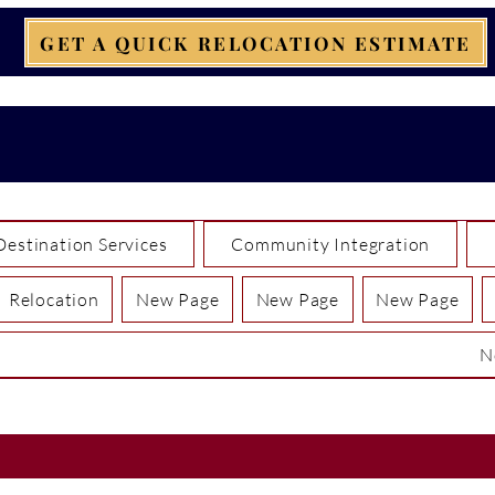
GET A QUICK RELOCATION ESTIMATE
Destination Services
Community Integration
Relocation
New Page
New Page
New Page
N