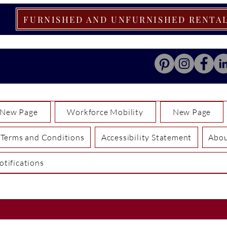
FURNISHED AND UNFURNISHED RENTA
New Page
Workforce Mobility
New Page
Terms and Conditions
Accessibility Statement
Abo
otifications