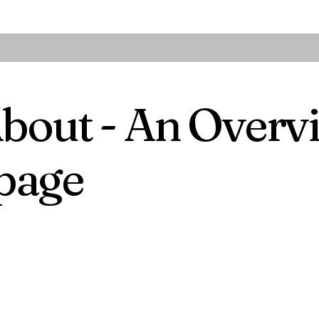
 About - An Over
 page